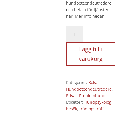
hundbeteendeutredare
och betala för tjänsten
här. Mer info nedan.
Hundbeteendeutredning
+
2
Lägg till i
träningsträffar
mängd
varukorg
Kategorier:
Boka
Hundbeteendeutredare
,
Privat
,
Problemhund
Etiketter:
Hundpsykolog
besök
,
träningsträff