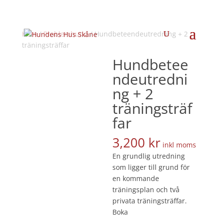
Hem
/
Problemhund
/ Hundbeteendeutredning + 2
träningsträffar
Hundbetee
ndeutredni
ng + 2
träningsträf
far
3,200
kr
inkl moms
En grundlig utredning
som ligger till grund för
en kommande
träningsplan och två
privata träningsträffar.
Boka